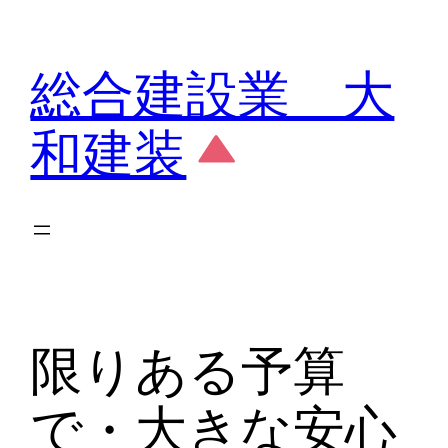
内
容
総合建設業 大
を
ス
和建装
キ
ッ
プ
限りある予算
で・大きな安心